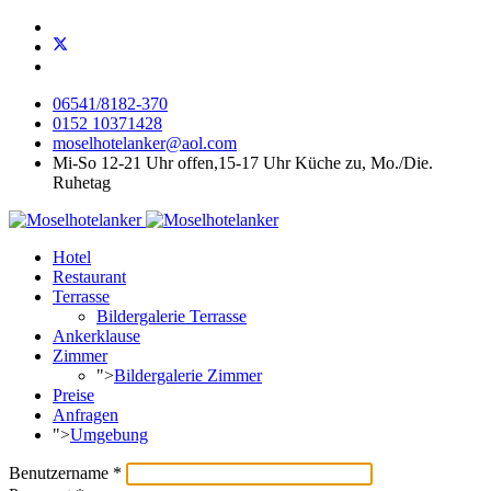
06541/8182-370
0152 10371428
moselhotelanker@aol.com
Mi-So 12-21 Uhr offen,15-17 Uhr Küche zu, Mo./Die.
Ruhetag
Hotel
Restaurant
Terrasse
Bildergalerie Terrasse
Ankerklause
Zimmer
">
Bildergalerie Zimmer
Preise
Anfragen
">
Umgebung
Benutzername
*