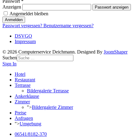
Passwort
*
Anzeigen
Passwort anzeigen
Angemeldet bleiben
Anmelden
Passwort vergessen?
Benutzername vergessen?
DSVGO
Impressum
© 2026 Computerservice Deichmann. Designed By
JoomShaper
Suchen
Sign In
Hotel
Restaurant
Terrasse
Bildergalerie Terrasse
Ankerklause
Zimmer
">
Bildergalerie Zimmer
Preise
Anfragen
">
Umgebung
06541/8182-370